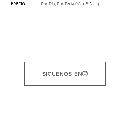
PRECIO
Por Día, Por Feria (Max 3 Días)
SIGUENOS EN
Nuestro objetivo es que cada servicio refleje nuestros valores
honestidad, puntualidad, calidad, responsabilidad, creatividad, trabajo
en equipo, sostenibilidad y crecimiento.