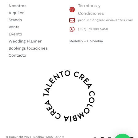
Términos y
Nosotros
Alquiler
Condiciones
Stands
producción@redkiwieventos.com
Venta
(+57) 311 383 5458
Evento
Wedding Planner
Medellin - Colombia
Bookings locaciones
Contacto
© Copyright 2021 | Redkiwi Mobiliario y