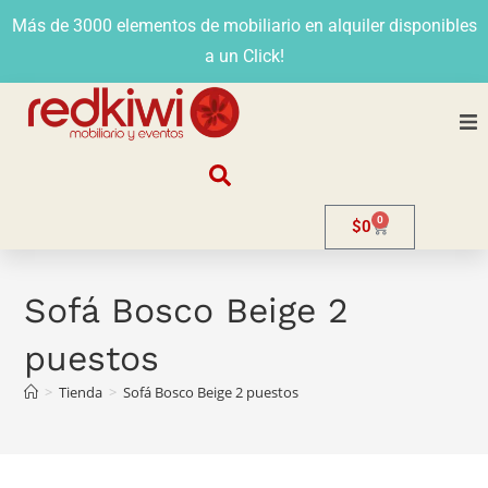
Más de 3000 elementos de mobiliario en alquiler disponibles
a un Click!
Nosotros
0
$
0
Alquiler
Stands
Sofá Bosco Beige 2
puestos
Venta
>
Tienda
>
Sofá Bosco Beige 2 puestos
Evento
Contacto