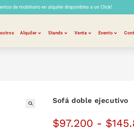
tos de mobiliario en alquiler disponibles a un Click!
sotros
Alquiler
Stands
Venta
Evento
Con
Sofá doble ejecutivo
$
97.200
-
$
145