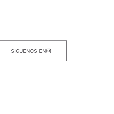
SIGUENOS EN
estidad, puntualidad, calidad, responsabilidad, creatividad, trabajo en equip