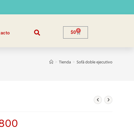
0
$
0
tacto
>
Tienda
>
Sofá doble ejecutivo
.800