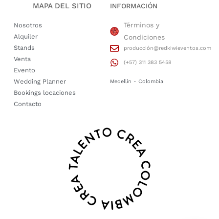
MAPA DEL SITIO
INFORMACIÓN
Términos y
Nosotros
Alquiler
Condiciones
Stands
producción@redkiwieventos.com
Venta
(+57) 311 383 5458
Evento
Wedding Planner
Medellin - Colombia
Bookings locaciones
Contacto