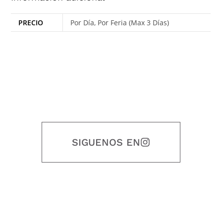
PRECIO
Por Día, Por Feria (Max 3 Días)
SIGUENOS EN
Nuestro objetivo es que cada servicio refleje nuestros valores
honestidad, puntualidad, calidad, responsabilidad, creatividad, trabajo
en equipo, sostenibilidad y crecimiento.