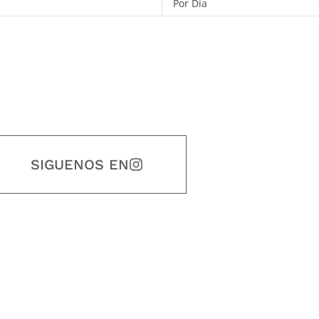
Por Día
SIGUENOS EN
estidad, puntualidad, calidad, responsabilidad, creatividad, trabajo en equip