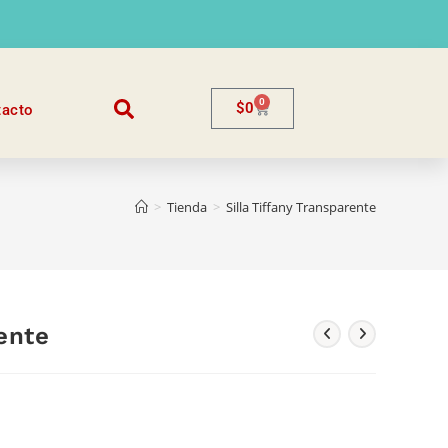
0
$
0
tacto
>
Tienda
>
Silla Tiffany Transparente
rente