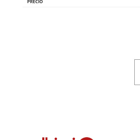
PRECIO
Nuestro objetivo es que cada servicio refleje nuestros valores hon