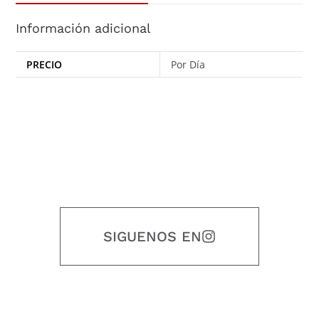
Información adicional
PRECIO
Por Día
SIGUENOS EN
Nuestro objetivo es que cada servicio refleje nuestros valores
honestidad, puntualidad, calidad, responsabilidad, creatividad, trabajo