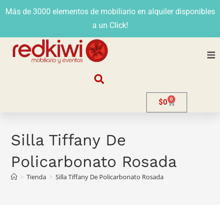
Más de 3000 elementos de mobiliario en alquiler disponibles
a un Click!
Nosotros
0
$
0
Alquiler
Stands
Silla Tiffany De
Policarbonato Rosada
Venta
>
Tienda
>
Silla Tiffany De Policarbonato Rosada
Evento
Contacto