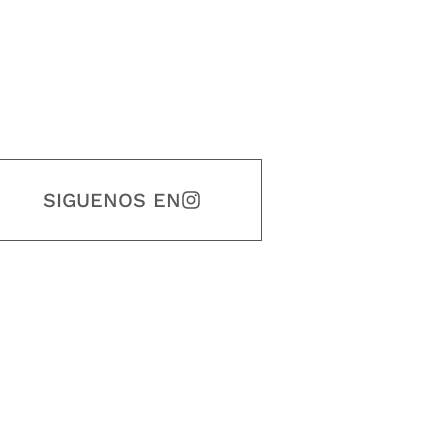
SIGUENOS EN
estidad, puntualidad, calidad, responsabilidad, creatividad, trabajo en equip