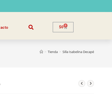
0
$
0
tacto
>
Tienda
>
Silla Isabelina Decapé
é