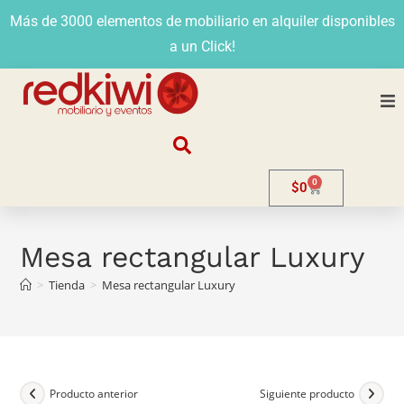
Más de 3000 elementos de mobiliario en alquiler disponibles
a un Click!
Nosotros
0
$
0
Alquiler
Stands
Mesa rectangular Luxury
>
Tienda
>
Mesa rectangular Luxury
Venta
Evento
Contacto
Producto anterior
Siguiente producto