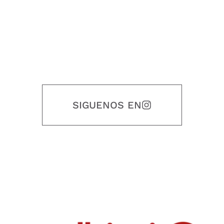
SIGUENOS EN
Nuestro objetivo es que cada servicio refleje nuestros valores
honestidad, puntualidad, calidad, responsabilidad, creatividad, trabajo
en equipo, sostenibilidad y crecimiento.