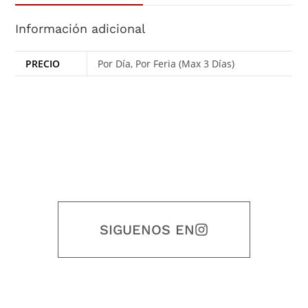
Información adicional
PRECIO
Por Día, Por Feria (Max 3 Días)
SIGUENOS EN
Nuestro objetivo es que cada servicio refleje nuestros valores
honestidad, puntualidad, calidad, responsabilidad, creatividad, trabajo