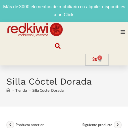
Más de 3000 elementos de mobiliario en alquiler disponibles
a un Click!
Nosotros
0
$
0
Alquiler
Stands
Silla Cóctel Dorada
>
Tienda
>
Silla Cóctel Dorada
Venta
Evento
Contacto
Producto anterior
Siguiente producto