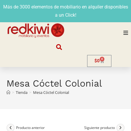
Más de 3000 elementos de mobiliario en alquiler disponibles
a un Click!
Nosotros
0
$
0
Alquiler
Stands
Mesa Cóctel Colonial
>
Tienda
>
Mesa Cóctel Colonial
Venta
Evento
Contacto
Producto anterior
Siguiente producto