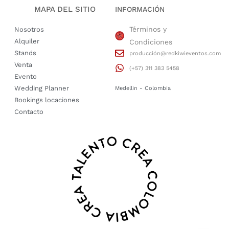
MAPA DEL SITIO
INFORMACIÓN
Términos y
Nosotros
Alquiler
Condiciones
Stands
producción@redkiwieventos.com
Venta
(+57) 311 383 5458
Evento
Wedding Planner
Medellin - Colombia
Bookings locaciones
Contacto