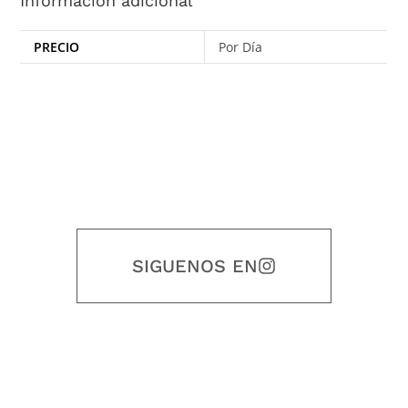
Información adicional
PRECIO
Por Día
SIGUENOS EN
Nuestro objetivo es que cada servicio refleje nuestros valores
honestidad, puntualidad, calidad, responsabilidad, creatividad, trabajo
en equipo, sostenibilidad y crecimiento.