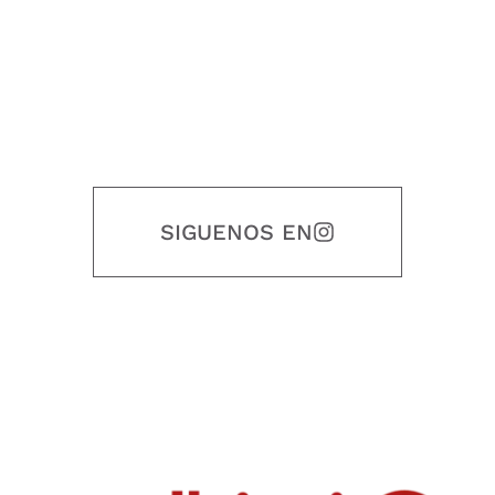
SIGUENOS EN
Nuestro objetivo es que cada servicio refleje nuestros valores
honestidad, puntualidad, calidad, responsabilidad, creatividad, trabajo
en equipo, sostenibilidad y crecimiento.