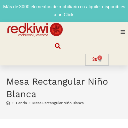
Más de 3000 elementos de mobiliario en alquiler disponibles
a un Click!
Nosotros
0
$
0
Alquiler
Stands
Mesa Rectangular Niño
Blanca
Venta
>
Tienda
>
Mesa Rectangular Niño Blanca
Evento
Contacto