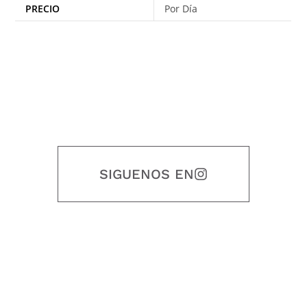
PRECIO
Por Día
SIGUENOS EN
Nuestro objetivo es que cada servicio refleje nuestros valores
honestidad, puntualidad, calidad, responsabilidad, creatividad, trabajo
en equipo, sostenibilidad y crecimiento.