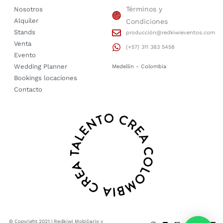
Términos y
Nosotros
Alquiler
Condiciones
Stands
producción@redkiwieventos.com
Venta
(+57) 311 383 5458
Evento
Wedding Planner
Medellin - Colombia
Bookings locaciones
Contacto
© Copyright 2021 | Redkiwi Mobiliario y