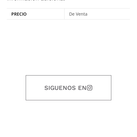
PRECIO
De Venta
SIGUENOS EN
Nuestro objetivo es que cada servicio refleje nuestros valores
honestidad, puntualidad, calidad, responsabilidad, creatividad, trabajo
en equipo, sostenibilidad y crecimiento.