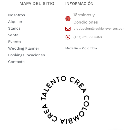
MAPA DEL SITIO
INFORMACIÓN
Términos y
Nosotros
Alquiler
Condiciones
Stands
producción@redkiwieventos.com
Venta
(+57) 311 383 5458
Evento
Wedding Planner
Medellin - Colombia
Bookings locaciones
Contacto