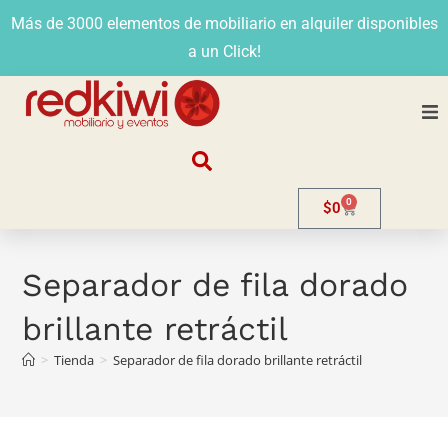
Más de 3000 elementos de mobiliario en alquiler disponibles
a un Click!
Nosotros
0
$
0
Alquiler
Stands
Separador de fila dorado
brillante retráctil
Venta
>
Tienda
>
Separador de fila dorado brillante retráctil
Evento
Contacto