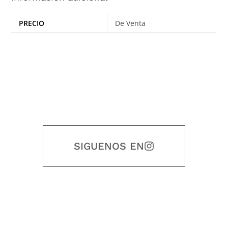
PRECIO
De Venta
SIGUENOS EN
Nuestro objetivo es que cada servicio refleje nuestros valores
honestidad, puntualidad, calidad, responsabilidad, creatividad, trabajo
en equipo, sostenibilidad y crecimiento.