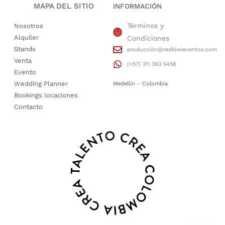
MAPA DEL SITIO
INFORMACIÓN
Términos y
Nosotros
Alquiler
Condiciones
Stands
producción@redkiwieventos.com
Venta
(+57) 311 383 5458
Evento
Wedding Planner
Medellin - Colombia
Bookings locaciones
Contacto