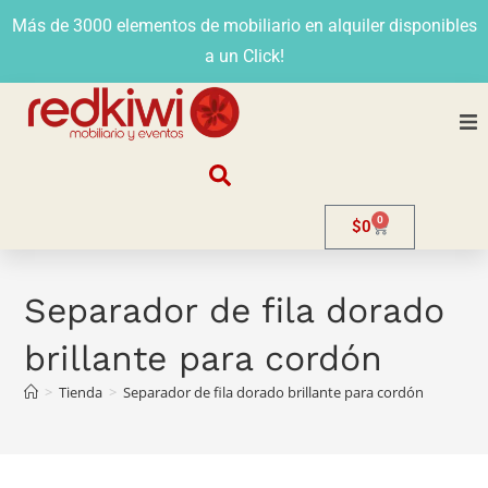
Más de 3000 elementos de mobiliario en alquiler disponibles
a un Click!
Nosotros
0
$
0
Alquiler
Stands
Separador de fila dorado
brillante para cordón
Venta
>
Tienda
>
Separador de fila dorado brillante para cordón
Evento
Contacto