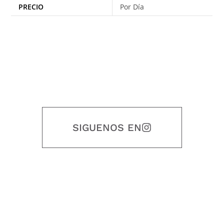
PRECIO
Por Día
SIGUENOS EN
Nuestro objetivo es que cada servicio refleje nuestros valores
honestidad, puntualidad, calidad, responsabilidad, creatividad, trabajo
en equipo, sostenibilidad y crecimiento.