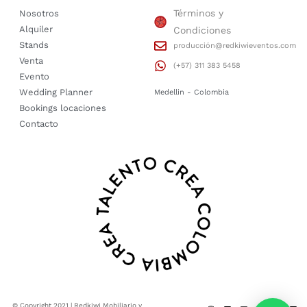
Términos y
Nosotros
Alquiler
Condiciones
Stands
producción@redkiwieventos.com
Venta
(+57) 311 383 5458
Evento
Wedding Planner
Medellin - Colombia
Bookings locaciones
Contacto
© Copyright 2021 | Redkiwi Mobiliario y