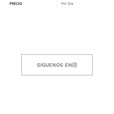
PRECIO
Por Día
SIGUENOS EN
Nuestro objetivo es que cada servicio refleje nuestros valores
honestidad, puntualidad, calidad, responsabilidad, creatividad, trabajo
en equipo, sostenibilidad y crecimiento.