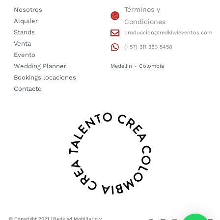
Términos y
Nosotros
Alquiler
Condiciones
Stands
producción@redkiwieventos.com
Venta
(+57) 311 383 5458
Evento
Wedding Planner
Medellin - Colombia
Bookings locaciones
Contacto
© Copyright 2021 | Redkiwi Mobiliario y