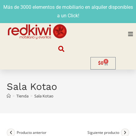
Más de 3000 elementos de mobiliario en alquiler disponibles
a un Click!
Nosotros
0
$
0
Alquiler
Stands
Sala Kotao
>
Tienda
>
Sala Kotao
Venta
Evento
Contacto
Producto anterior
Siguiente producto