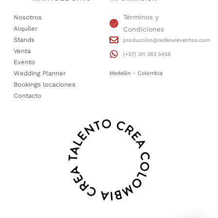
Términos y
Nosotros
Alquiler
Condiciones
Stands
producción@redkiwieventos.com
Venta
(+57) 311 383 5458
Evento
Wedding Planner
Medellin - Colombia
Bookings locaciones
Contacto