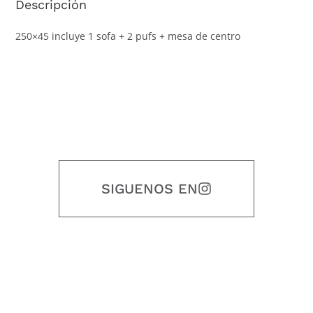
Descripción
250×45 incluye 1 sofa + 2 pufs + mesa de centro
SIGUENOS EN
Nuestro objetivo es que cada servicio refleje nuestros valores
honestidad, puntualidad, calidad, responsabilidad, creatividad, trabajo
en equipo, sostenibilidad y crecimiento.