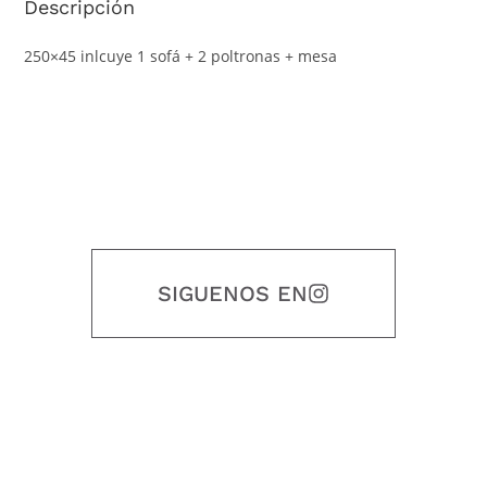
Descripción
250×45 inlcuye 1 sofá + 2 poltronas + mesa
SIGUENOS EN
Nuestro objetivo es que cada servicio refleje nuestros valores
honestidad, puntualidad, calidad, responsabilidad, creatividad, trabajo
en equipo, sostenibilidad y crecimiento.