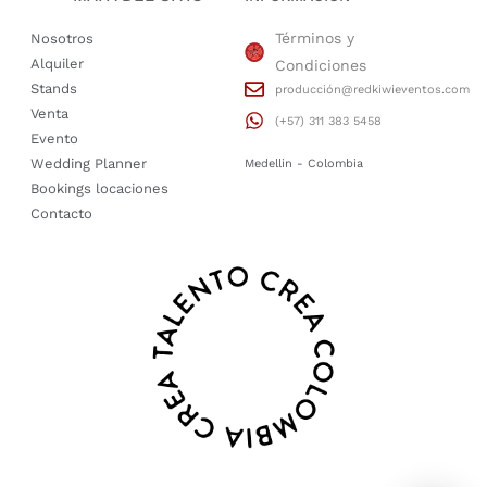
Términos y
Nosotros
Alquiler
Condiciones
Stands
producción@redkiwieventos.com
Venta
(+57) 311 383 5458
Evento
Wedding Planner
Medellin - Colombia
Bookings locaciones
Contacto