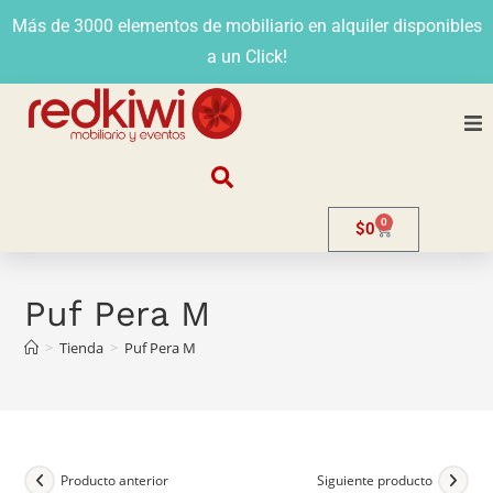
Más de 3000 elementos de mobiliario en alquiler disponibles
a un Click!
Nosotros
0
$
0
Alquiler
Stands
Puf Pera M
>
Tienda
>
Puf Pera M
Venta
Evento
Contacto
Producto anterior
Siguiente producto