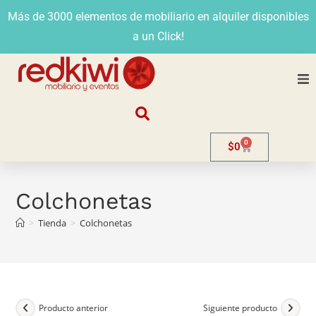
Más de 3000 elementos de mobiliario en alquiler disponibles
a un Click!
Nosotros
0
$
0
Alquiler
Stands
Colchonetas
>
Tienda
>
Colchonetas
Venta
Evento
Contacto
Producto anterior
Siguiente producto