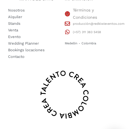
Términos y
Nosotros
Alquiler
Condiciones
Stands
producción@redkiwieventos.com
Venta
(+57) 311 383 5458
Evento
Wedding Planner
Medellin - Colombia
Bookings locaciones
Contacto