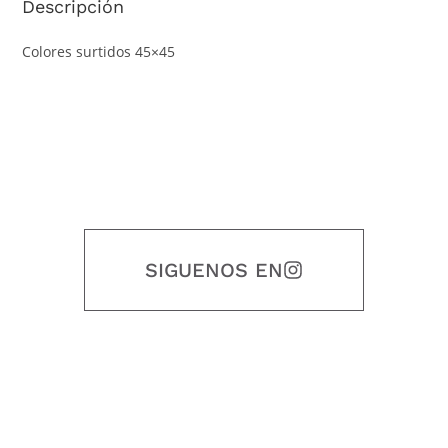
Descripción
Colores surtidos 45×45
SIGUENOS EN
Nuestro objetivo es que cada servicio refleje nuestros valores
honestidad, puntualidad, calidad, responsabilidad, creatividad, trabajo
en equipo, sostenibilidad y crecimiento.