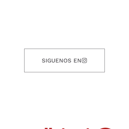
SIGUENOS EN
Nuestro objetivo es que cada servicio refleje nuestros valores
honestidad, puntualidad, calidad, responsabilidad, creatividad, trabajo
en equipo, sostenibilidad y crecimiento.