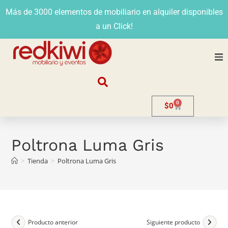
Más de 3000 elementos de mobiliario en alquiler disponibles
a un Click!
Nosotros
0
$
0
Alquiler
Stands
Poltrona Luma Gris
>
Tienda
>
Poltrona Luma Gris
Venta
Evento
Contacto
Producto anterior
Siguiente producto