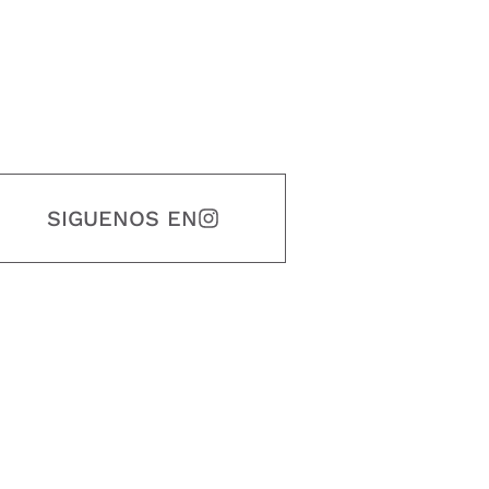
SIGUENOS EN
estidad, puntualidad, calidad, responsabilidad, creatividad, trabajo en equip