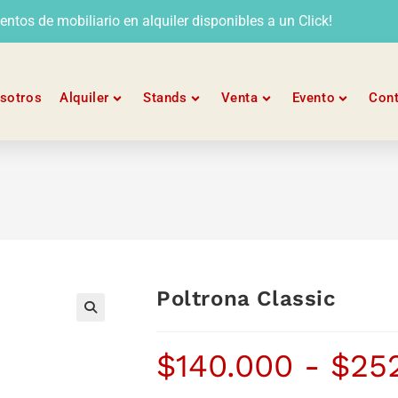
tos de mobiliario en alquiler disponibles a un Click!
sotros
Alquiler
Stands
Venta
Evento
Con
Poltrona Classic
$
140.000
-
$
25