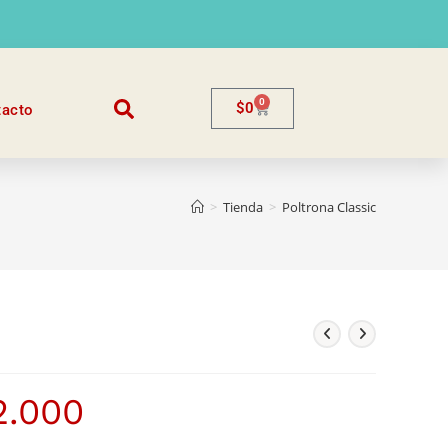
0
$
0
tacto
>
Tienda
>
Poltrona Classic
2.000