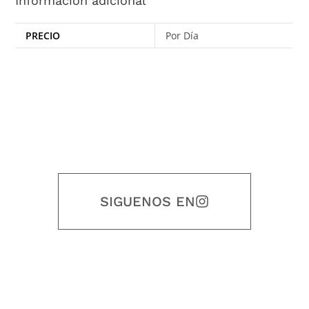
Información adicional
PRECIO
Por Día
SIGUENOS EN
Nuestro objetivo es que cada servicio refleje nuestros valores
honestidad, puntualidad, calidad, responsabilidad, creatividad, trabajo
en equipo, sostenibilidad y crecimiento.