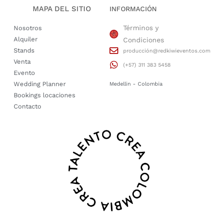
MAPA DEL SITIO
INFORMACIÓN
Términos y
Nosotros
Alquiler
Condiciones
Stands
producción@redkiwieventos.com
Venta
(+57) 311 383 5458
Evento
Wedding Planner
Medellin - Colombia
Bookings locaciones
Contacto