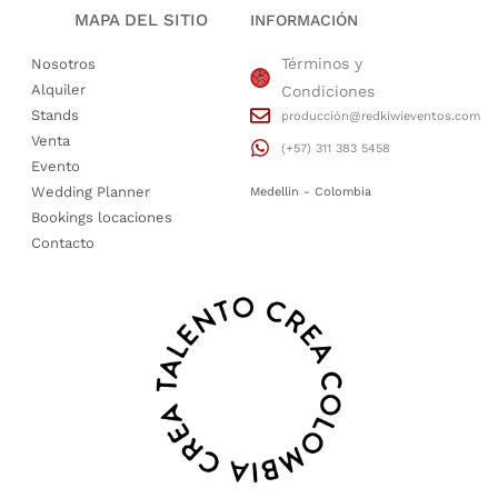
MAPA DEL SITIO
INFORMACIÓN
Términos y
Nosotros
Alquiler
Condiciones
Stands
producción@redkiwieventos.com
Venta
(+57) 311 383 5458
Evento
Wedding Planner
Medellin - Colombia
Bookings locaciones
Contacto