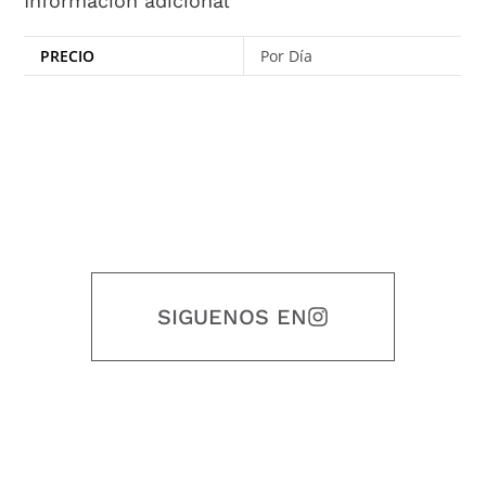
Información adicional
PRECIO
Por Día
SIGUENOS EN
Nuestro objetivo es que cada servicio refleje nuestros valores
honestidad, puntualidad, calidad, responsabilidad, creatividad, trabajo
en equipo, sostenibilidad y crecimiento.