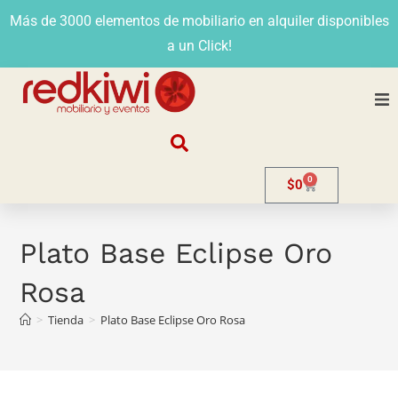
Más de 3000 elementos de mobiliario en alquiler disponibles
a un Click!
Nosotros
0
$
0
Alquiler
Stands
Plato Base Eclipse Oro
Rosa
Venta
>
Tienda
>
Plato Base Eclipse Oro Rosa
Evento
Contacto