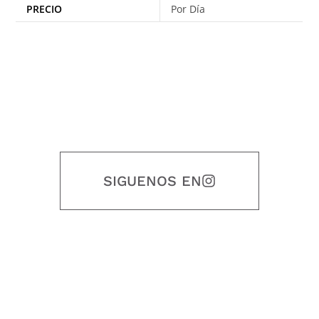
PRECIO
Por Día
SIGUENOS EN
Nuestro objetivo es que cada servicio refleje nuestros valores
honestidad, puntualidad, calidad, responsabilidad, creatividad, trabajo
en equipo, sostenibilidad y crecimiento.