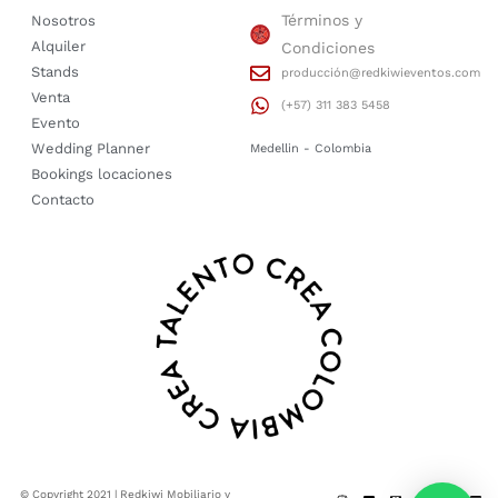
Términos y
Nosotros
Alquiler
Condiciones
Stands
producción@redkiwieventos.com
Venta
(+57) 311 383 5458
Evento
Wedding Planner
Medellin - Colombia
Bookings locaciones
Contacto
© Copyright 2021 | Redkiwi Mobiliario y