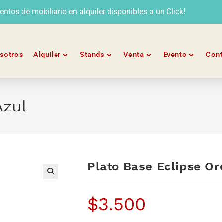
tos de mobiliario en alquiler disponibles a un Click!
sotros
Alquiler
Stands
Venta
Evento
Con
Azul
Plato Base Eclipse Or
$
3.500