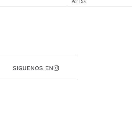
Por Día
SIGUENOS EN
estidad, puntualidad, calidad, responsabilidad, creatividad, trabajo en equip