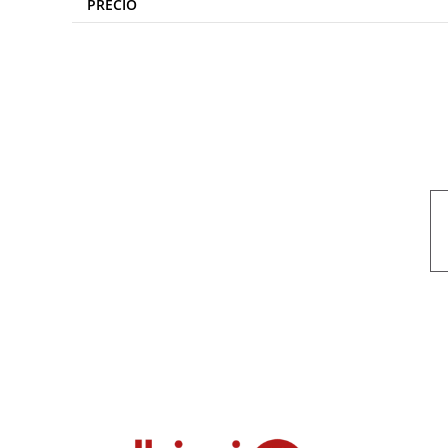
PRECIO
Nuestro objetivo es que cada servicio refleje nuestros valores hon