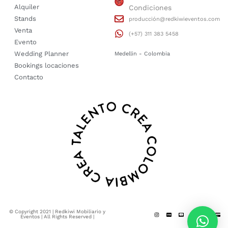
Alquiler
Condiciones
Stands
producción@redkiwieventos.com
Venta
(+57) 311 383 5458
Evento
Wedding Planner
Medellin - Colombia
Bookings locaciones
Contacto
© Copyright 2021 | Redkiwi Mobiliario y
Eventos | All Rights Reserved |