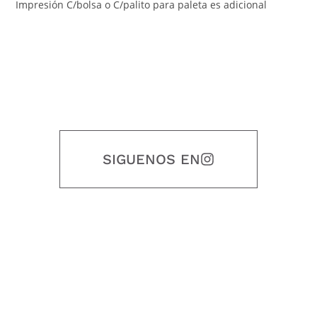
Impresión C/bolsa o C/palito para paleta es adicional
SIGUENOS EN
Nuestro objetivo es que cada servicio refleje nuestros valores
honestidad, puntualidad, calidad, responsabilidad, creatividad, trabajo
en equipo, sostenibilidad y crecimiento.