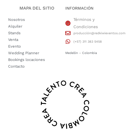
MAPA DEL SITIO
INFORMACIÓN
Términos y
Nosotros
Alquiler
Condiciones
Stands
producción@redkiwieventos.com
Venta
(+57) 311 383 5458
Evento
Wedding Planner
Medellin - Colombia
Bookings locaciones
Contacto