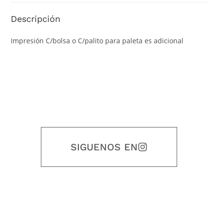
Descripción
Impresión C/bolsa o C/palito para paleta es adicional
SIGUENOS EN
Nuestro objetivo es que cada servicio refleje nuestros valores
honestidad, puntualidad, calidad, responsabilidad, creatividad, trabajo
en equipo, sostenibilidad y crecimiento.