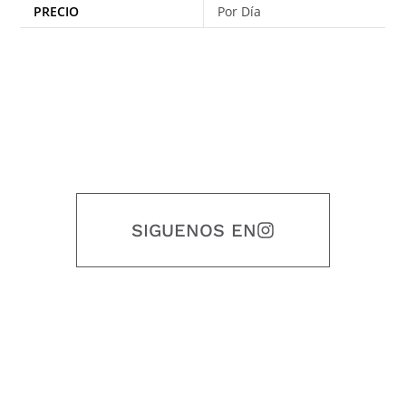
PRECIO
Por Día
SIGUENOS EN
Nuestro objetivo es que cada servicio refleje nuestros valores
honestidad, puntualidad, calidad, responsabilidad, creatividad, trabajo
en equipo, sostenibilidad y crecimiento.