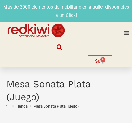
Más de 3000 elementos de mobiliario en alquiler disponibles
a un Click!
Nosotros
0
$
0
Alquiler
Stands
Mesa Sonata Plata
(Juego)
Venta
>
Tienda
>
Mesa Sonata Plata (Juego)
Evento
Contacto