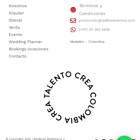
Términos y
Nosotros
Alquiler
Condiciones
Stands
producción@redkiwieventos.com
Venta
(+57) 311 383 5458
Evento
Wedding Planner
Medellin - Colombia
Bookings locaciones
Contacto
© Copyright 2021 | Redkiwi Mobiliario y