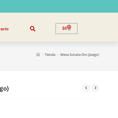
0
$
0
tacto
>
Tienda
>
Mesa Sonata Oro (Juego)
go)