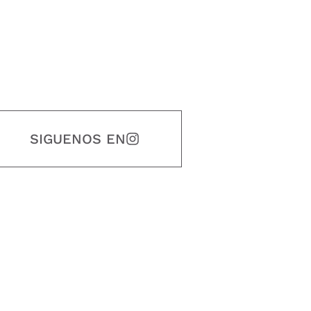
SIGUENOS EN
estidad, puntualidad, calidad, responsabilidad, creatividad, trabajo en equip