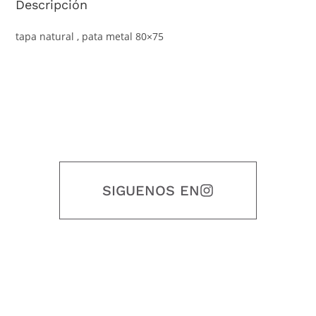
Descripción
tapa natural , pata metal 80×75
SIGUENOS EN
Nuestro objetivo es que cada servicio refleje nuestros valores
honestidad, puntualidad, calidad, responsabilidad, creatividad, trabajo
en equipo, sostenibilidad y crecimiento.