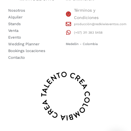
Términos y
Nosotros
Alquiler
Condiciones
Stands
producción@redkiwieventos.com
Venta
(+57) 311 383 5458
Evento
Wedding Planner
Medellin - Colombia
Bookings locaciones
Contacto