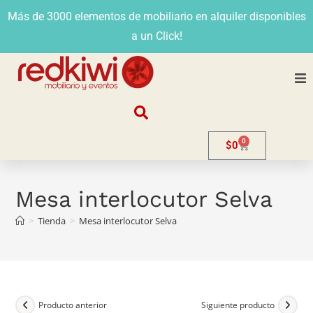
Más de 3000 elementos de mobiliario en alquiler disponibles
a un Click!
Nosotros
0
$
0
Alquiler
Stands
Mesa interlocutor Selva
>
Tienda
>
Mesa interlocutor Selva
Venta
Evento
Contacto
Producto anterior
Siguiente producto