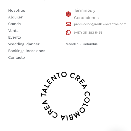
Términos y
Nosotros
Alquiler
Condiciones
Stands
producción@redkiwieventos.com
Venta
(+57) 311 383 5458
Evento
Wedding Planner
Medellin - Colombia
Bookings locaciones
Contacto