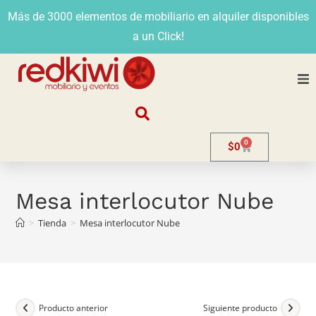
Más de 3000 elementos de mobiliario en alquiler disponibles
a un Click!
Nosotros
0
$
0
Alquiler
Stands
Mesa interlocutor Nube
>
Tienda
>
Mesa interlocutor Nube
Venta
Evento
Contacto
Producto anterior
Siguiente producto