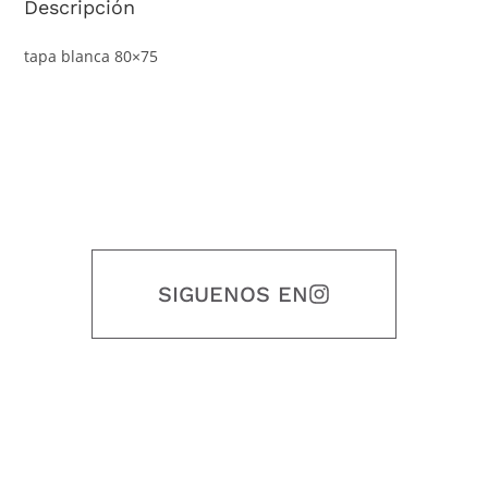
Descripción
tapa blanca 80×75
SIGUENOS EN
Nuestro objetivo es que cada servicio refleje nuestros valores
honestidad, puntualidad, calidad, responsabilidad, creatividad, trabajo
en equipo, sostenibilidad y crecimiento.