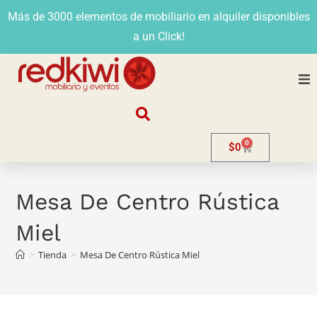
Más de 3000 elementos de mobiliario en alquiler disponibles
a un Click!
Nosotros
0
$
0
Alquiler
Stands
Mesa De Centro Rústica
Miel
Venta
>
Tienda
>
Mesa De Centro Rústica Miel
Evento
Contacto