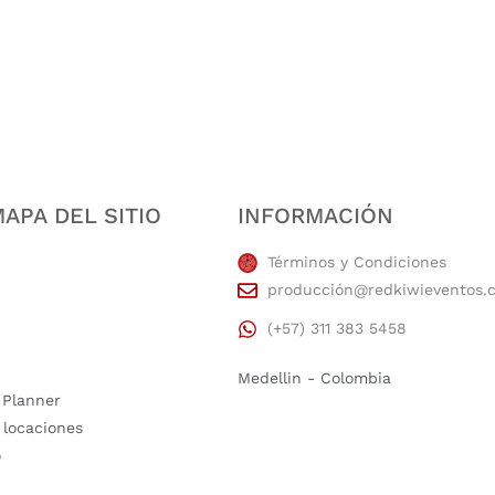
estidad, puntualidad, calidad, responsabilidad, creatividad, trabajo en equip
APA DEL SITIO
INFORMACIÓN
Términos y Condiciones
producción@redkiwieventos.
(+57) 311 383 5458
Medellin - Colombia
 Planner
 locaciones
o