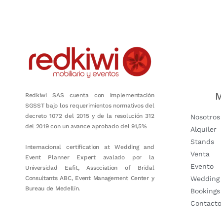
Nuestro objetivo es que cada servicio refleje nuestros valores hon
M
Redkiwi SAS cuenta con implementación
SGSST bajo los requerimientos normativos del
decreto 1072 del 2015 y de la resolución 312
Nosotros
del 2019 con un avance aprobado del 91,5%
Alquiler
Stands
Internacional certification at Wedding and
Venta
Event Planner Expert avalado por la
Evento
Universidad Eafit, Association of Bridal
Consultants ABC, Event Management Center y
Wedding
Bureau de Medellín.
Bookings
Contact