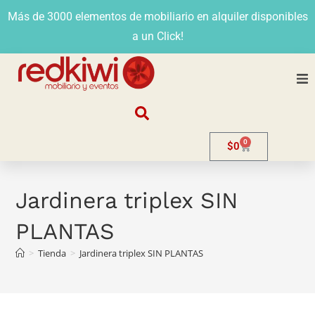
Más de 3000 elementos de mobiliario en alquiler disponibles
a un Click!
Nosotros
0
$
0
Alquiler
Stands
Jardinera triplex SIN
PLANTAS
Venta
>
Tienda
>
Jardinera triplex SIN PLANTAS
Evento
Contacto