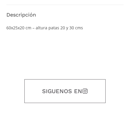
Descripción
60x25x20 cm – altura patas 20 y 30 cms
SIGUENOS EN
Nuestro objetivo es que cada servicio refleje nuestros valores
honestidad, puntualidad, calidad, responsabilidad, creatividad, trabajo
en equipo, sostenibilidad y crecimiento.