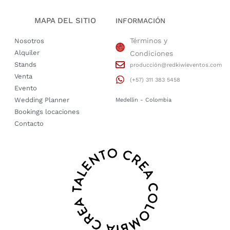
MAPA DEL SITIO
INFORMACIÓN
Términos y
Nosotros
Alquiler
Condiciones
Stands
producción@redkiwieventos.com
Venta
(+57) 311 383 5458
Evento
Wedding Planner
Medellin - Colombia
Bookings locaciones
Contacto