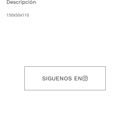
Descripción
150x50x110
SIGUENOS EN
Nuestro objetivo es que cada servicio refleje nuestros valores
honestidad, puntualidad, calidad, responsabilidad, creatividad, trabajo
en equipo, sostenibilidad y crecimiento.