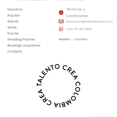
Términos y
Nosotros
Alquiler
Condiciones
Stands
producción@redkiwieventos.com
Venta
(+57) 311 383 5458
Evento
Wedding Planner
Medellin - Colombia
Bookings locaciones
Contacto