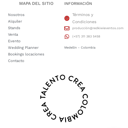
MAPA DEL SITIO
INFORMACIÓN
Términos y
Nosotros
Alquiler
Condiciones
Stands
producción@redkiwieventos.com
Venta
(+57) 311 383 5458
Evento
Wedding Planner
Medellin - Colombia
Bookings locaciones
Contacto