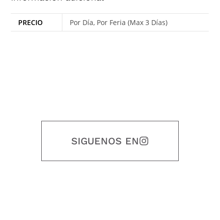
PRECIO
Por Día, Por Feria (Max 3 Días)
SIGUENOS EN
Nuestro objetivo es que cada servicio refleje nuestros valores
honestidad, puntualidad, calidad, responsabilidad, creatividad, trabajo
en equipo, sostenibilidad y crecimiento.