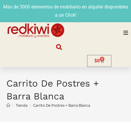
Más de 3000 elementos de mobiliario en alquiler disponibles
a un Click!
Nosotros
0
$
0
Alquiler
Stands
Carrito De Postres +
Barra Blanca
Venta
>
Tienda
>
Carrito De Postres + Barra Blanca
Evento
Contacto