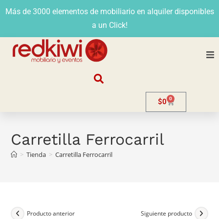
Más de 3000 elementos de mobiliario en alquiler disponibles
a un Click!
Nosotros
0
$
0
Alquiler
Stands
Carretilla Ferrocarril
>
Tienda
>
Carretilla Ferrocarril
Venta
Evento
Contacto
Producto anterior
Siguiente producto