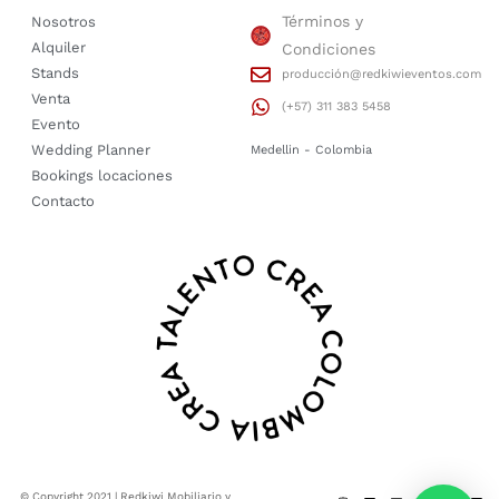
Términos y
Nosotros
Alquiler
Condiciones
Stands
producción@redkiwieventos.com
Venta
(+57) 311 383 5458
Evento
Wedding Planner
Medellin - Colombia
Bookings locaciones
Contacto
© Copyright 2021 | Redkiwi Mobiliario y