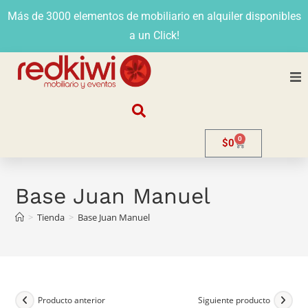
Más de 3000 elementos de mobiliario en alquiler disponibles
a un Click!
Nosotros
0
$
0
Alquiler
Stands
Base Juan Manuel
>
Tienda
>
Base Juan Manuel
Venta
Evento
Contacto
Producto anterior
Siguiente producto