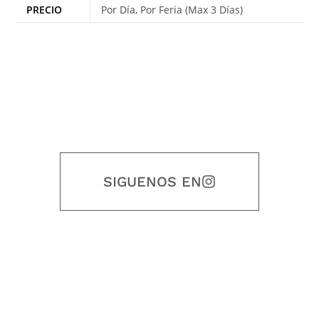
PRECIO
Por Día, Por Feria (Max 3 Días)
SIGUENOS EN
Nuestro objetivo es que cada servicio refleje nuestros valores
honestidad, puntualidad, calidad, responsabilidad, creatividad, trabajo
en equipo, sostenibilidad y crecimiento.