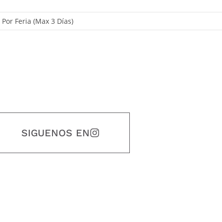
, Por Feria (Max 3 Días)
SIGUENOS EN
estidad, puntualidad, calidad, responsabilidad, creatividad, trabajo en equip