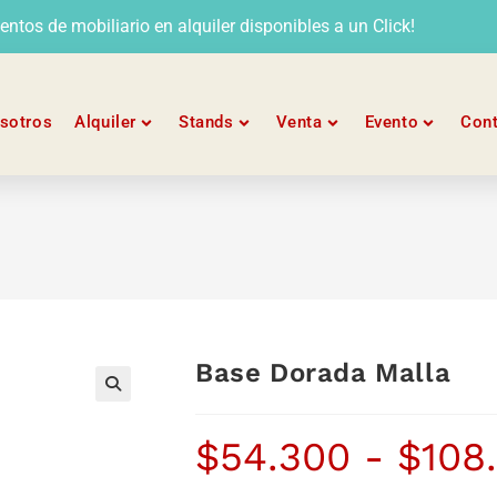
tos de mobiliario en alquiler disponibles a un Click!
sotros
Alquiler
Stands
Venta
Evento
Con
Base Dorada Malla
$
54.300
-
$
108