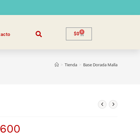
0
$
0
tacto
>
Tienda
>
Base Dorada Malla
.600