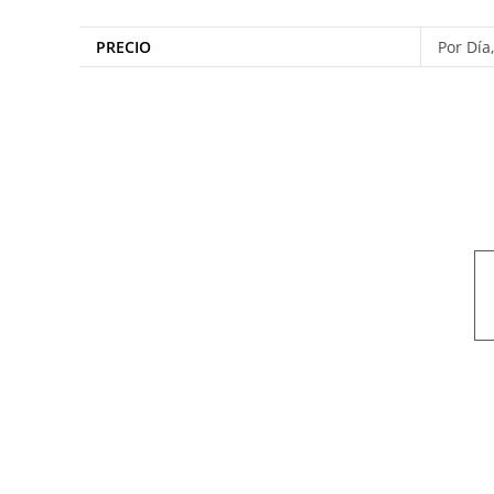
PRECIO
Por Día
Nuestro objetivo es que cada servicio refleje nuestros valores hon