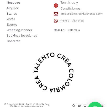
Términos y
Nosotros
Alquiler
Condiciones
Stands
producción@redkiwieventos.com
Venta
(+57) 311 383 5458
Evento
Wedding Planner
Medellin - Colombia
Bookings locaciones
Contacto
© Copyright 2021 | Redkiwi Mobiliario y
Eventos | All Rights Reserved |