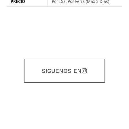
PRECIO
Por Día, Por Feria (Max 3 Días)
SIGUENOS EN
Nuestro objetivo es que cada servicio refleje nuestros valores
honestidad, puntualidad, calidad, responsabilidad, creatividad, trabajo
en equipo, sostenibilidad y crecimiento.