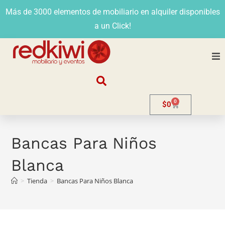
Más de 3000 elementos de mobiliario en alquiler disponibles
a un Click!
Nosotros
0
$
0
Alquiler
Stands
Bancas Para Niños
Blanca
Venta
>
Tienda
>
Bancas Para Niños Blanca
Evento
Contacto