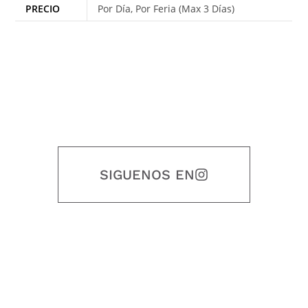
PRECIO
Por Día, Por Feria (Max 3 Días)
SIGUENOS EN
Nuestro objetivo es que cada servicio refleje nuestros valores
honestidad, puntualidad, calidad, responsabilidad, creatividad, trabajo
en equipo, sostenibilidad y crecimiento.