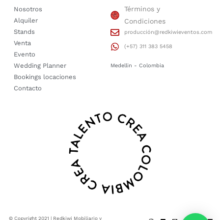
Términos y
Nosotros
Alquiler
Condiciones
Stands
producción@redkiwieventos.com
Venta
(+57) 311 383 5458
Evento
Wedding Planner
Medellin - Colombia
Bookings locaciones
Contacto
© Copyright 2021 | Redkiwi Mobiliario y