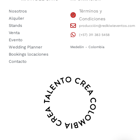
Términos y
Nosotros
Alquiler
Condiciones
Stands
producción@redkiwieventos.com
Venta
(+57) 311 383 5458
Evento
Wedding Planner
Medellin - Colombia
Bookings locaciones
Contacto