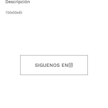
Descripción
150x50x45
SIGUENOS EN
Nuestro objetivo es que cada servicio refleje nuestros valores
honestidad, puntualidad, calidad, responsabilidad, creatividad, trabajo
en equipo, sostenibilidad y crecimiento.