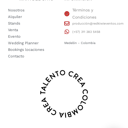
Términos y
Nosotros
Alquiler
Condiciones
Stands
producción@redkiwieventos.com
Venta
(+57) 311 383 5458
Evento
Wedding Planner
Medellin - Colombia
Bookings locaciones
Contacto