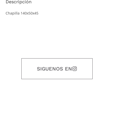
Descripción
Chapilla 140x50x45
SIGUENOS EN
Nuestro objetivo es que cada servicio refleje nuestros valores
honestidad, puntualidad, calidad, responsabilidad, creatividad, trabajo
en equipo, sostenibilidad y crecimiento.