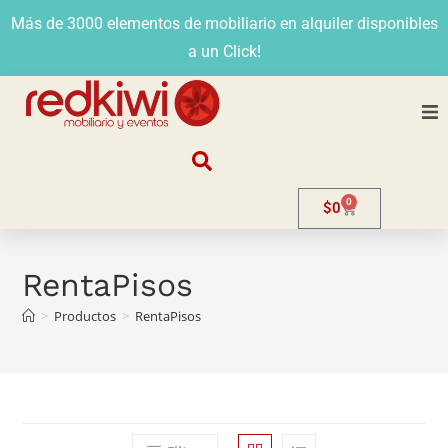
Más de 3000 elementos de mobiliario en alquiler disponibles
a un Click!
Nosotros
0
$
0
Alquiler
Stands
RentaPisos
>
Productos
>
RentaPisos
Venta
Evento
Contacto