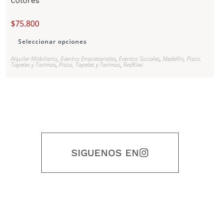
colores
$
75.800
Seleccionar opciones
Alquiler Mobiliario
,
Eventos Empresariales
,
Eventos Sociales
,
Medellín
,
Pisos,
Tapetes y Tarimas
,
Pisos, Tapetes y Tarimas
,
RedKiwi
SIGUENOS EN
Nuestro objetivo es que cada servicio refleje nuestros valores
honestidad, puntualidad, calidad, responsabilidad, creatividad, trabajo
en equipo, sostenibilidad y crecimiento.