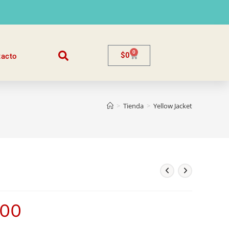
0
$
0
tacto
>
Tienda
>
Yellow Jacket
500