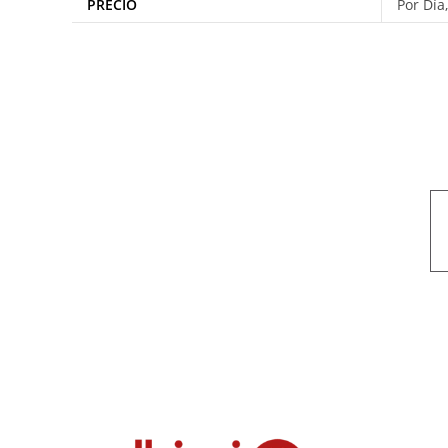
PRECIO
Por Día
Nuestro objetivo es que cada servicio refleje nuestros valores hon