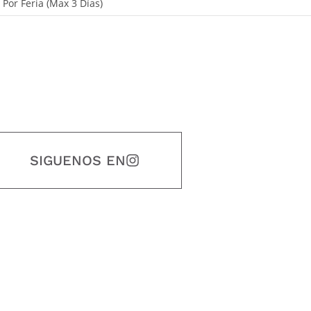
, Por Feria (Max 3 Días)
SIGUENOS EN
estidad, puntualidad, calidad, responsabilidad, creatividad, trabajo en equip