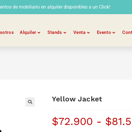
tos de mobiliario en alquiler disponibles a un Click!
sotros
Alquiler
Stands
Venta
Evento
Con
Yellow Jacket
$
72.900
-
$
81.