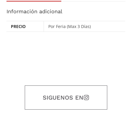
Información adicional
PRECIO
Por Feria (Max 3 Días)
SIGUENOS EN
Nuestro objetivo es que cada servicio refleje nuestros valores
honestidad, puntualidad, calidad, responsabilidad, creatividad, trabajo