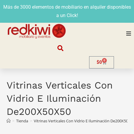
Más de 3000 elementos de mobiliario en alquiler disponibles
a un Click!
Nosotros
0
$
0
Alquiler
Stands
Vitrinas Verticales Con
Vidrio E Iluminación
Venta
De200X50X50
Evento
>
Tienda
>
Vitrinas Verticales Con Vidrio E Iluminación De200X50X5
Contacto