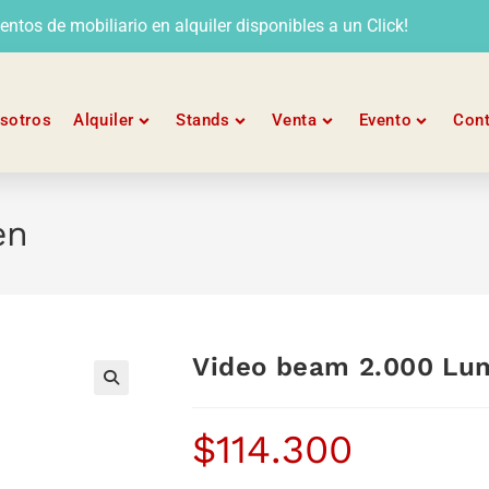
tos de mobiliario en alquiler disponibles a un Click!
sotros
Alquiler
Stands
Venta
Evento
Con
en
Video beam 2.000 Lu
$
114.300