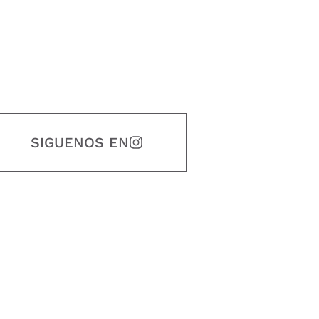
SIGUENOS EN
estidad, puntualidad, calidad, responsabilidad, creatividad, trabajo en equip