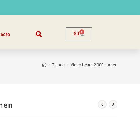
0
$
0
tacto
>
Tienda
>
Video beam 2.000 Lumen
men