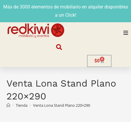
Más de 3000 elementos de mobiliario en alquiler disponibles
a un Click!
Nosotros
0
$
0
Alquiler
Stands
Venta Lona Stand Plano
220×290
Venta
>
Tienda
>
Venta Lona Stand Plano 220×290
Evento
Contacto