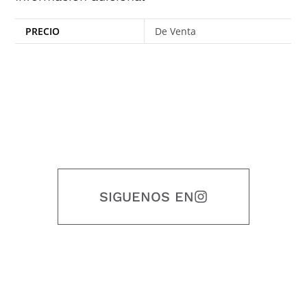
PRECIO
De Venta
SIGUENOS EN
Nuestro objetivo es que cada servicio refleje nuestros valores
honestidad, puntualidad, calidad, responsabilidad, creatividad, trabajo
en equipo, sostenibilidad y crecimiento.