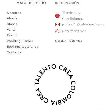
MAPA DEL SITIO
INFORMACIÓN
Términos y
Nosotros
Alquiler
Condiciones
Stands
producción@redkiwieventos.com
Venta
(+57) 311 383 5458
Evento
Wedding Planner
Medellin - Colombia
Bookings locaciones
Contacto